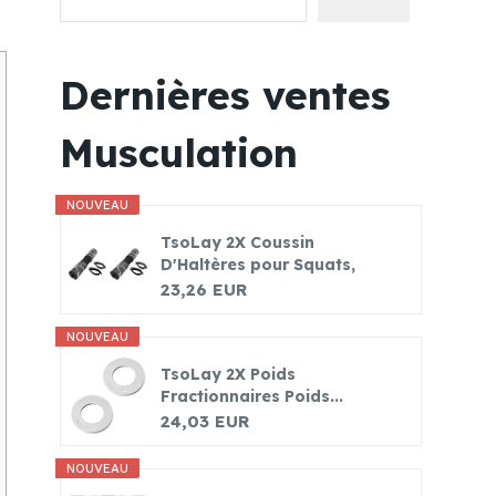
Dernières ventes
Musculation
NOUVEAU
TsoLay 2X Coussin
D'Haltères pour Squats,
Fentes...
23,26 EUR
NOUVEAU
TsoLay 2X Poids
Fractionnaires Poids...
24,03 EUR
NOUVEAU