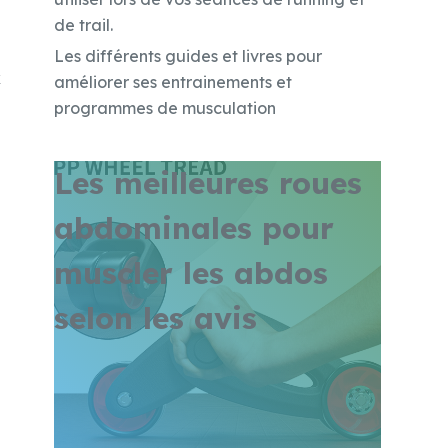
de trail.
Les différents guides et livres pour
x
améliorer ses entrainements et
programmes de musculation
Les meilleures roues
abdominales pour
muscler les abdos
selon les avis