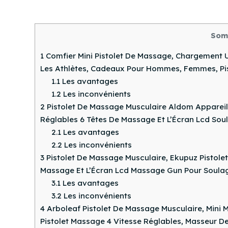
Som
1
Comfier Mini Pistolet De Massage, Chargement Us
Les Athlètes, Cadeaux Pour Hommes, Femmes, Pis
1.1
Les avantages
1.2
Les inconvénients
2
Pistolet De Massage Musculaire Aldom Apparei
Réglables 6 Têtes De Massage Et L’Écran Lcd Sou
2.1
Les avantages
2.2
Les inconvénients
3
Pistolet De Massage Musculaire, Ekupuz Pistole
Massage Et L’Écran Lcd Massage Gun Pour Soulag
3.1
Les avantages
3.2
Les inconvénients
4
Arboleaf Pistolet De Massage Musculaire, Mini 
Pistolet Massage 4 Vitesse Réglables, Masseur De