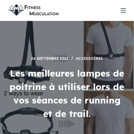
P
a
s
s
e
r
a
26 SEPTEMBRE 2022
ACCESSOIRES
u
c
Les meilleures lampes de
o
poitrine à utiliser lors de
n
t
vos séances de running
e
n
et de trail.
u