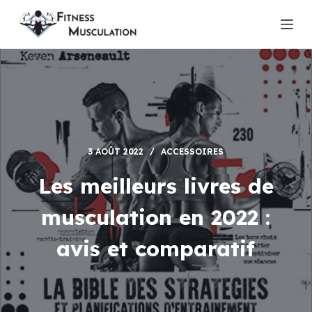
P
a
s
s
e
r
a
u
3 AOÛT 2022
ACCESSOIRES
c
o
Les meilleurs livres de
n
musculation en 2022 :
t
e
avis et comparatif
n
u